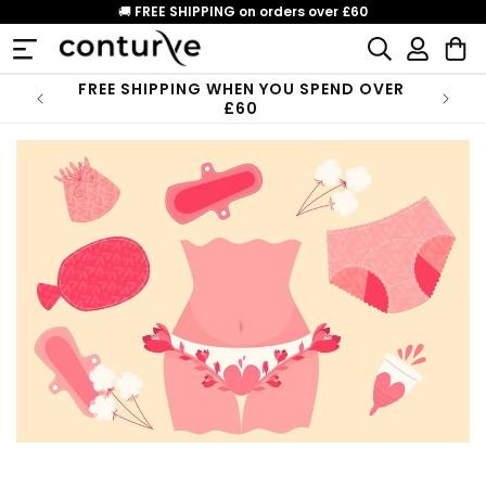
Skip to
🚚
FREE SHIPPING on orders over £60
content
Log
Cart
in
FREE SHIPPING WHEN YOU SPEND OVER
£60