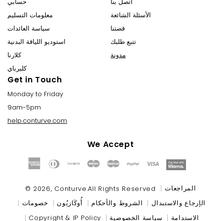
اتصل بنا
حسابي
الأسئلة الشائعة
معلومات التسليم
قصتنا
سياسة العائدات
تتبع طلبك
استوديو اللياقة البدنية
مدونة
كلارنا
كليرباي
Get in Touch
Monday to Friday
9am-5pm
help.conturve.com
We Accept
Payment
methods
المراجعات
© 2026,
Conturve
.All Rights Reserved
الإرجاع والاستبدال
الشروط والأحكام
أُوكَازيُون
خصومات
الاستدامة
سياسة الخصوصية
Copyright & IP Policy