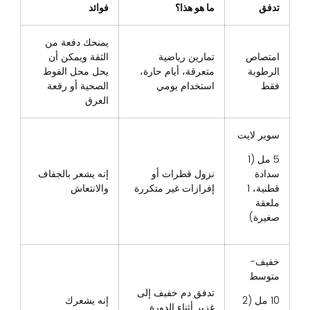
تدفق
ما هو هذا؟
فوائد
يمنحك دفعة من
امتصاص
تمارين رياضية
الثقة ويمكن أن
الرطوبة
متعرقة، أيام حارة،
يحل محل الفوط
فقط
استخدام يومي
الصحية أو رقعة
العرق
سوبر لايت
5 مل (1
سدادة
نزول قطرات أو
إنه يشعر بالجفاف
قطنية، 1
إفرازات غير متكررة
والانتعاش
ملعقة
صغيرة)
خفيف-
متوسط
تدفق دم خفيف إلى
10 مل (2
إنه يشعرك
غزير أثناء الدورة