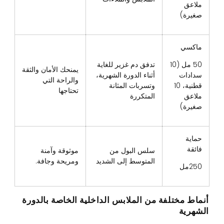
ملاعق
صغيرة)
ماكسي
50 مل (10
تدفق دم غزير للغاية
يمنحك الأمان والثقة
سدادات
أثناء الدورة الشهرية،
والراحة التي
قطنية، 10
وتسربات المثانة
تحتاجها
ملاعق
المتكررة
صغيرة)
حماية
فائقة
سلس البول من
موثوقة وآمنة
المتوسط ​​إلى الشديد
ومريحة وجافة.
250مل
أنماط مختلفة من الملابس الداخلية الخاصة بالدورة
الشهرية