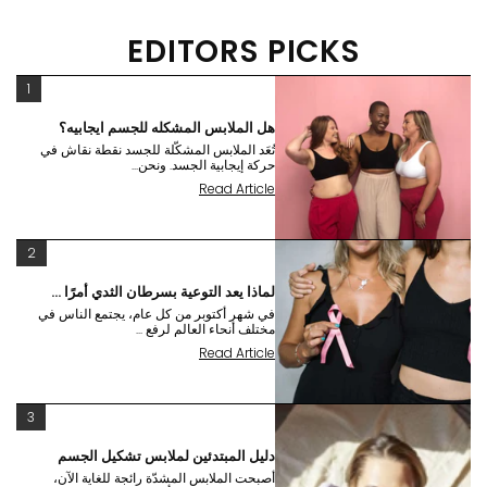
EDITORS PICKS
1
هل الملابس المشكله للجسم ايجابيه؟
تُعَد الملابس المشكّلة للجسد نقطة نقاش في
حركة إيجابية الجسد. ونحن...
Read Article
2
لماذا يعد التوعية بسرطان الثدي أمرًا ...
في شهر أكتوبر من كل عام، يجتمع الناس في
مختلف أنحاء العالم لرفع ...
Read Article
3
دليل المبتدئين لملابس تشكيل الجسم
أصبحت الملابس المشدّة رائجة للغاية الآن،