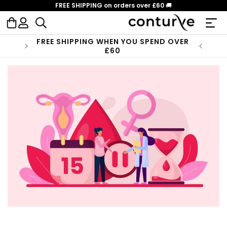
Skip to
FREE SHIPPING on orders over £60
🚚
content
Log
Cart
in
FREE SHIPPING WHEN YOU SPEND OVER
£60