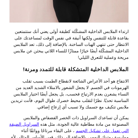
ارتداء الملابس الداخلية المشكّلة كطبقة أولى يعني أنك ستتمتعين
بقاعدة قابلة للتنفس ولكنها أنيقة في نفس الوقت لمساعدتك على
الانتظار حتى تنتهي الهبات الساخنة. بالإضافة إلى ذلك، تعد الملابس
الداخلية المشكّلة أيضًا خيارًا ممتازًا للنساء اللاتي يبحثن عن ملابس
مريحة وعملية للتعرق الليلي!
الملابس الداخلية المتشكلة قابلة للتمدد ومرنة!
الانتفاخ هو أحد الأعراض الشائعة لانقطاع الطمث بسبب تقلب
الهرمونات في الجسم. لا يجعل الشعور بالامتلاء الشديد العديد من
النساء يشعرن بعدم الارتياح فحسب، بل يجعل أيضًا اختيار الملابس
المناسبة تحديًا. نظرًا لتقلب محيط خصرك طوال اليوم، فأنت تريدين
ملابس تتكيف مع جسمك ولا تسبب أي إزعاج إضافي.
يمكن أن تساعدك السراويل ذات الخصر الفضفاض والملابس
المصنوعة من مادة مطاطية عالية الجودة، مثل هذه
السراويل الضيقة
التي تعمل على تشكيل الجسم
، على البقاء مرتاحًا وواثقًا أثناء
ممارسة روتينك اليومي. بالإضافة إلى ذلك، فهي الأساس المثالي لأي