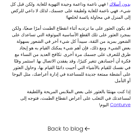
بدون أسلاك
! فهي ناعمة وداعمة وجيدة التهوية للغاية. ولكن قبل كل
شيء، فهي ناعمة للغاية ولطيفة على جسمك، لذلك لا داعي للركض
إلى المنزل في محاولة يائسة لخلعها!
قد يكون العثور على ما ترتديه أثناء انقطاع الطمث أمرًا صعبًا، ولكن
بمجرد العثور على تلك القطع الأساسية الموثوقة التي تساعدك على
الشعور بمزيد من الثقة، سيبدأ كل شيء آخر في الشعور بسهولة
بعض الشيء. ومع ذلك، فإن أهم شيء يمكنك القيام به هو إيجاد
طرق للتعرف على جسمك مرة أخرى. تكافح العديد من النساء مع
فكرة أن أجسادهن تتغير كثيرًا، وقد يفقدن الاتصال بها. استثمر وقتًا
في نفسك للقيام بالأشياء التي أحببت دائمًا القيام بها، وحاول العثور
على أنشطة ممتعة جديدة للمساعدة في إدارة أعراضك، مثل اليوجا
أو التأمل.
إذا كنت مهتمًا بالعثور على بعض الملابس المريحة واللطيفة
لمساعدتك في التغلب على أعراض انقطاع الطمث، فتوجه إلى
Conturve
اليوم!
Back to blog