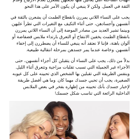
الثقة في العمل. ولكن لا ينبغي أن يكون الأمر على هذا النحو.
يجب على النساء اللاتي يمررن بانقطاع الطمث أن يشعرن بالثقة في
أنفسهن وأجسادهن، حتى أثناء التكيف مع التغيرات التي تطرأ عليهن.
وبينما تشير العديد من مصادر الموضة إلى أن النساء اللاتي يمررن
بانقطاع الطمث يخفين الانتفاخ أو التعرق بارتداء ملابس فضفاضة أو
ألوان باهتة، فإننا لا نعتقد أنه ينبغي للنساء أن يضطررن إلى إخفاء
أنفسهن. وخاصة عندما يمر جسدهن بمرحلة انتقالية طبيعية.
بدلاً من ذلك، يجب على النساء أن يتقبلن كل أجزاء أنفسهن، حتى
الأجزاء غير الجميلة التي تسبب تقلبات مزاجية وتتعرق أثناء الليل.
وبنفس الطريقة التي تقبلين بها الشخص الذي تحبينه على كل عيوبه
الصغيرة، يجب أن تحبي جسدك مهما كان. وما هي أفضل طريقة
لإخبار جسدك بأنك تحبينه من إظهاره بفخر في بعض الملابس
الداخلية الرائعة التي تناسب شكل جسمك!