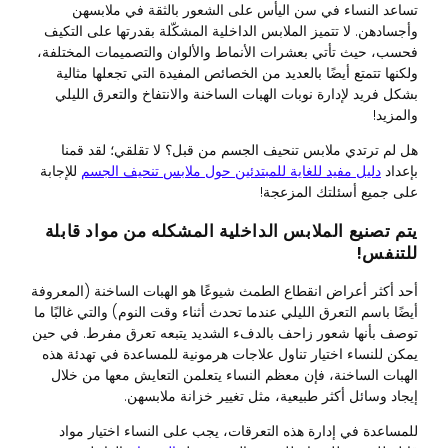
تساعد النساء في سن اليأس على الشعور بالثقة في ملابسهن
وأجسادهن. لا تتميز الملابس الداخلية المشكّلة بقدرتها على التكيف
فحسب، حيث تأتي بعشرات الأنماط والألوان والتصميمات المختلفة،
ولكنها تتمتع أيضًا بالعديد من الخصائص المفيدة التي تجعلها مثالية
بشكل فريد لإدارة نوبات الهبات الساخنة والانتفاخ والتعرق الليلي
والمزيد!
هل لم ترتدي ملابس تنحيف الجسم من قبل؟ لا تقلقي؛ لقد قمنا
بإعداد
دليل مفيد للغاية للمبتدئين حول ملابس تنحيف الجسم
للإجابة
على جميع أسئلتك المزعجة!
يتم تصنيع الملابس الداخلية المشكله من مواد قابلة
للتنفس!
أحد أكثر أعراض انقطاع الطمث شيوعًا هو الهبات الساخنة (المعروفة
أيضًا باسم التعرق الليلي عندما تحدث أثناء وقت النوم) والتي غالبًا ما
توصف بأنها شعور زاحف بالدفء الشديد يتبعه تعرق مفرط. في حين
يمكن للنساء اختيار تناول علاجات هرمونية للمساعدة في تهدئة هذه
الهبات الساخنة، فإن معظم النساء يتعلمن التعايش معها من خلال
إيجاد وسائل أكثر طبيعية، مثل تغيير خزانة ملابسهن.
للمساعدة في إدارة هذه التعرقات، يجب على النساء اختيار مواد