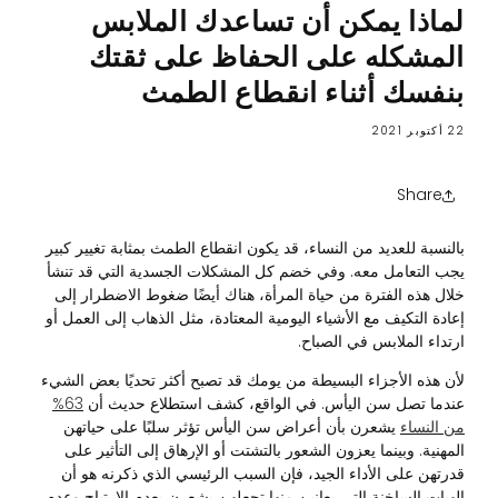
لماذا يمكن أن تساعدك الملابس
المشكله على الحفاظ على ثقتك
بنفسك أثناء انقطاع الطمث
22 أكتوبر 2021
Share
بالنسبة للعديد من النساء، قد يكون انقطاع الطمث بمثابة تغيير كبير
يجب التعامل معه. وفي خضم كل المشكلات الجسدية التي قد تنشأ
خلال هذه الفترة من حياة المرأة، هناك أيضًا ضغوط الاضطرار إلى
إعادة التكيف مع الأشياء اليومية المعتادة، مثل الذهاب إلى العمل أو
ارتداء الملابس في الصباح.
لأن هذه الأجزاء البسيطة من يومك قد تصبح أكثر تحديًا بعض الشيء
عندما تصل سن اليأس. في الواقع، كشف استطلاع حديث أن
63%
من النساء
يشعرن بأن أعراض سن اليأس تؤثر سلبًا على حياتهن
المهنية. وبينما يعزون الشعور بالتشتت أو الإرهاق إلى التأثير على
قدرتهن على الأداء الجيد، فإن السبب الرئيسي الذي ذكرنه هو أن
الهبات الساخنة التي يعانين منها تجعلهن يشعرن بعدم الارتياح وعدم