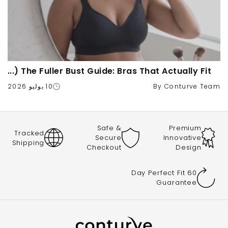
The Fuller Bust Guide: Bras That Actually Fit (...
By Conturve Team
10 يوليو 2026
Safe &
Premium
Tracked
Secure
Innovative
Shipping
Checkout
Design
60 Day Perfect Fit
Guarantee