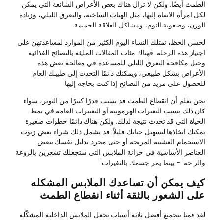
الطمث أيضًا. ولكن لا تزال هناك بعض الأعراض الشائعة التي يمكن
لكل امرأة الانتباه إليها، مثل الهبات الساخنة، والتعرق الليلي، وزيادة
الوزن، وصعوبة النوم، ومشاكل العلاقة الحميمة.
لحسن الحظ، تمتلك النساء اليوم الكثير من الموارد لمساعدتهن على
اجتياز هذه الرحلة. فهناك مئات المقالات المليئة بالنصائح الغذائية
وحيل مكافحة التعرق الليلي للمساعدة في معالجة بعض هذه
الأعراض بشكل طبيعي، ويمكنك دائمًا التحدث إلى طبيبك العام
للحصول على مزيد من النصائح إذا كنت بحاجة إليها.
نحن نعلم أن انقطاع الطمث قد يسبب قدرًا كبيرًا من التوتر، سواء
كان ذلك بسبب التغيرات الهرمونية أو التغييرات العامة في نمط
الحياة التي قد تحدث نتيجة لذلك. ولكن هناك دائمًا خطوات صغيرة
يمكنك اتخاذها لتسهيل حياتك قليلاً. قد يشمل ذلك شراء بعض زيوت
الاستحمام العشبية المريحة أو حتى مجرد تدليل نفسك ببعض
العناصر الأساسية في خزانة الملابس التي ستجعلك تشعرين بالروعة
والراحة! - بينما يمر جسمك بالتغيرات!
كيف يمكن أن تساعدك الملابس المشكله
على الشعور بالثقة أثناء انقطاع الطمث
لقد قمنا بتجميع أفضل ثلاثة أسباب تجعل الملابس الداخلية المشكّلة